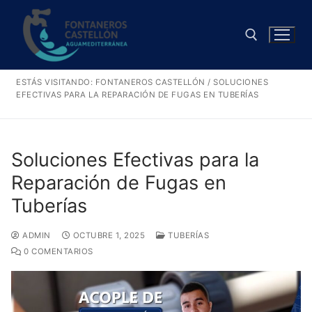
Ir
al
contenido
ESTÁS VISITANDO:
FONTANEROS CASTELLÓN
/
SOLUCIONES
Buscar:
EFECTIVAS PARA LA REPARACIÓN DE FUGAS EN TUBERÍAS
Soluciones Efectivas para la
Reparación de Fugas en
Tuberías
ADMIN
OCTUBRE 1, 2025
TUBERÍAS
0 COMENTARIOS