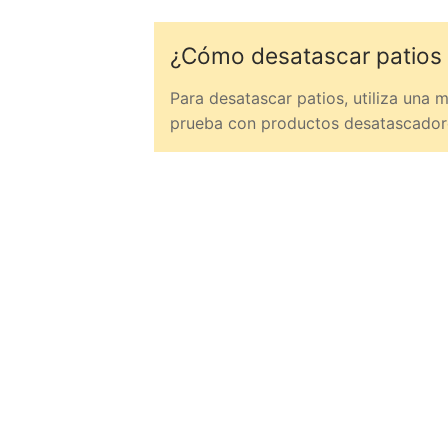
¿Cómo desatascar patios 
Para desatascar patios, utiliza una 
prueba con productos desatascadore