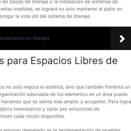
 de zanjas de drenaje o la instalación de sistemas de
 estas medidas, se logrará no solo mantener el patio en
ongar la vida útil del sistema de drenaje.
nundaciones en Garajes
s para Espacios Libres de
os no solo mejora la estética, sino que también fomenta un
organización adecuada de los elementos en un área puede
, haciendo que se sienta más amplio y acogedor. Para logra
jetos innecesarios y optar por soluciones de
icen cada rincón disponible.
un entorno despejado es la implementación de muebles