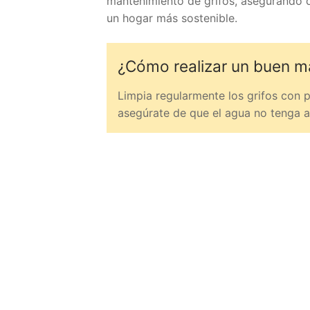
mantenimiento de grifos, asegurando 
un hogar más sostenible.
¿Cómo realizar un buen m
Limpia regularmente los grifos con p
asegúrate de que el agua no tenga a