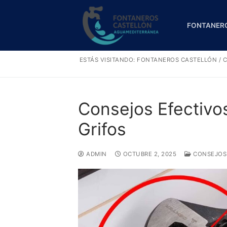
Ir
al
FONTANER
contenido
ESTÁS VISITANDO:
FONTANEROS CASTELLÓN
/
C
Consejos Efectivo
Grifos
ADMIN
OCTUBRE 2, 2025
CONSEJOS