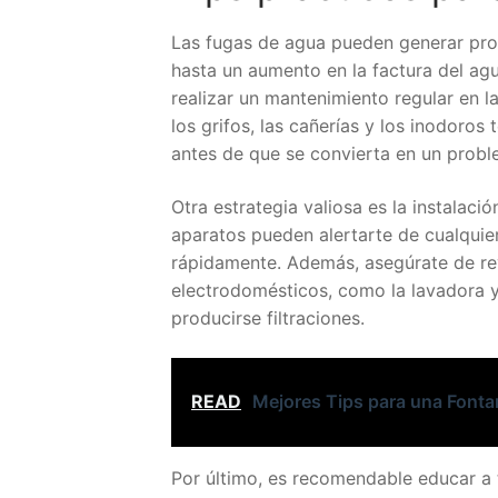
Las fugas de agua pueden generar prob
hasta un aumento en la factura del agu
realizar un mantenimiento regular en l
los grifos, las cañerías y los inodoros 
antes de que se convierta en un prob
Otra estrategia valiosa es la instalac
aparatos pueden alertarte de cualquie
rápidamente. Además, asegúrate de revi
electrodomésticos, como la lavadora y 
producirse filtraciones.
READ
Mejores Tips para una Fontan
Por último, es recomendable educar a