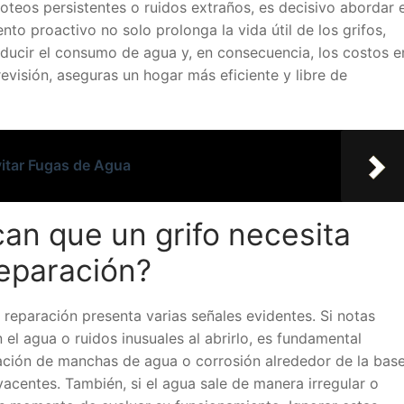
teos persistentes o ruidos extraños, es decisivo abordar e
o proactivo no solo prolonga la vida útil de los grifos,
educir el consumo de agua y, en consecuencia, los costos e
 revisión, aseguras un hogar más eficiente y libre de
vitar Fugas de Agua
an que un grifo necesita
eparación?
reparación presenta varias señales evidentes. Si notas
 el agua o ruidos inusuales al abrirlo, es fundamental
ación de manchas de agua o corrosión alrededor de la bas
acentes. También, si el agua sale de manera irregular o