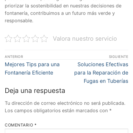
priorizar la sostenibilidad en nuestras decisiones de
fontanería, contribuimos a un futuro más verde y
responsable.
Valora nuestro servicio
Navegación
ANTERIOR
SIGUIENTE
de
Entrada
Entrada
Mejores Tips para una
Soluciones Efectivas
anterior:
siguiente:
entradas
Fontanería Eficiente
para la Reparación de
Fugas en Tuberías
Deja una respuesta
Tu dirección de correo electrónico no será publicada.
Los campos obligatorios están marcados con
*
COMENTARIO
*