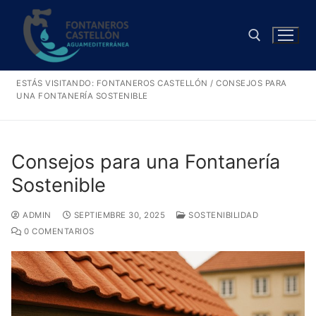
Ir
al
contenido
ESTÁS VISITANDO:
FONTANEROS CASTELLÓN
/
CONSEJOS PARA
Buscar:
UNA FONTANERÍA SOSTENIBLE
Consejos para una Fontanería
Sostenible
ADMIN
SEPTIEMBRE 30, 2025
SOSTENIBILIDAD
0 COMENTARIOS