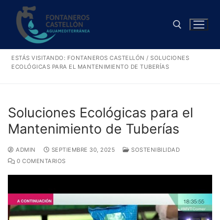
Ir
al
contenido
ESTÁS VISITANDO:
FONTANEROS CASTELLÓN
/
SOLUCIONES
Buscar:
ECOLÓGICAS PARA EL MANTENIMIENTO DE TUBERÍAS
Soluciones Ecológicas para el
Mantenimiento de Tuberías
ADMIN
SEPTIEMBRE 30, 2025
SOSTENIBILIDAD
0 COMENTARIOS