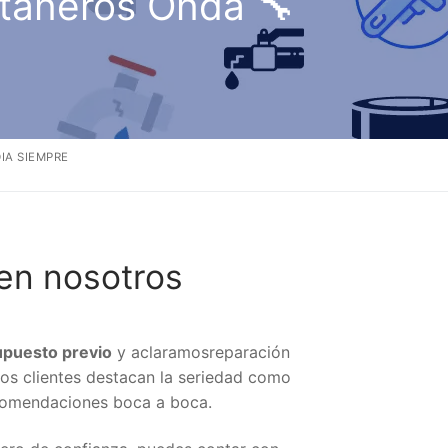
taneros Onda 🔧
IA SIEMPRE
en nosotros
upuesto previo
y aclaramosreparación
os clientes destacan la seriedad como
ecomendaciones boca a boca.