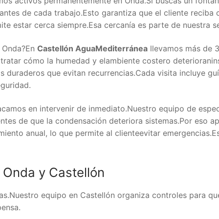
os activos permanentemente en Onda.Si buscas un fontan
ntes de cada trabajo.Esto garantiza que el cliente recib
ite estar cerca siempre.Esa cercanía es parte de nuestra s
 Onda?En
Castellón AguaMediterránea
llevamos más de 3
tratar cómo la humedad y elambiente costero deterioranin
 duraderos que evitan recurrencias.Cada visita incluye guí
eguridad.
camos en intervenir de inmediato.Nuestro equipo de espec
entes de que la condensación deteriora sistemas.Por eso
nto anual, lo que permite al clienteevitar emergencias.E
 Onda y Castellón
ías.Nuestro equipo en Castellón organiza controles para q
pensa.