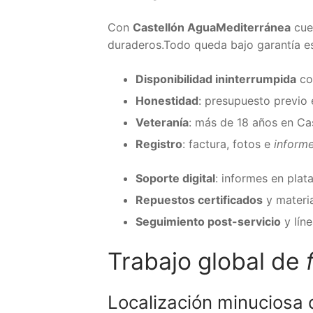
Con
Castellón AguaMediterránea
cuen
duraderos.Todo queda bajo garantía es
Disponibilidad ininterrumpida
con
Honestidad
: presupuesto previo 
Veteranía
: más de 18 años en Cas
Registro
: factura, fotos e
informe
Soporte digital
: informes en plat
Repuestos certificados
y materia
Seguimiento post-servicio
y líne
Trabajo global de
Localización minuciosa