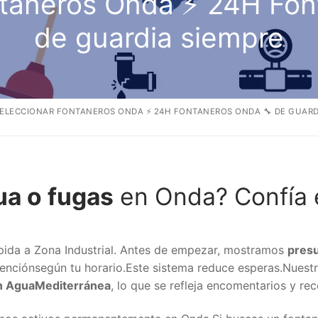
ntaneros Onda ⚡ 24H Fon
de guardia siempre
ELECCIONAR FONTANEROS ONDA ⚡ 24H FONTANEROS ONDA 🔧 DE GUARD
ua o fugas
en Onda? Confía 
pida a Zona Industrial. Antes de empezar, mostramos
pres
enciónsegún tu horario.Este sistema reduce esperas.Nuestr
n AguaMediterránea
, lo que se refleja encomentarios y r