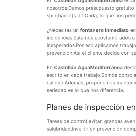
En
Castellón AguaMediterránea
estam
nosotros.Damos presupuesto gratuito a
spin(barrio)s de Onda, lo que nos perm
¿Necesitas un
fontanero inmediato
en
incidencias.Estamos acostumbrados a 
inesperados.Por eso aplicamos trabajos
prevención.Así el cliente decide con s
En
Castellón AguaMediterránea
desta
escrito en cada trabajo.Somos consci
calidad.Además, proponemos mantenimie
seriedad es lo que nos diferencia.
Planes de inspección en
Tareas de control evitan grandes aver
salubridad.Invertir en prevención com