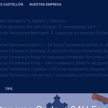
S CASTELLÓN
NUESTRA EMPRESA
eros Almazora 🔧 rápidos y eficaces
eros Alquerías del Niño Perdido 🚿 emergencias 24/7
ionar Fontaneros Benicasim 🚿 urgencias sin demora Fontan
e
onar Fontaneros Borriol ⚡ 24 horas Fontaneros Borriol 🔧 
onar Fontaneros Burriana 🚿 atención exprés Fontaneros Bu
ionar Fontaneros Nules 🔧 respuesta inmediata Fontaneros 
ionar Fontaneros Onda ⚡ 24H Fontaneros Onda 🔧 de guard
ionar Fontaneros Oropesa ⚡ 24 horas Fontaneros Oropesa 
onar Fontaneros Vall de Uxó ⚡ disponibles al instante Fon
TIPS