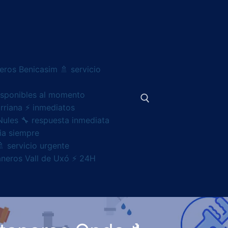
eros Benicasim 🚿 servicio
disponibles al momento
rriana ⚡ inmediatos
Nules 🔧 respuesta inmediata
ia siempre
Buscar:
 servicio urgente
taneros Vall de Uxó ⚡ 24H