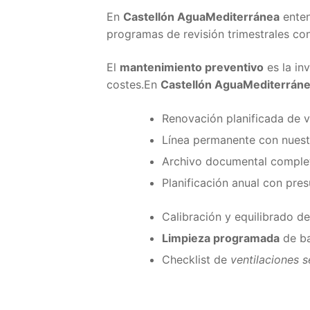
En
Castellón AguaMediterránea
enten
programas de revisión trimestrales con 
El
mantenimiento preventivo
es la in
costes.En
Castellón AguaMediterrán
Renovación planificada de v
Línea permanente con nuestr
Archivo documental complet
Planificación anual con pre
Calibración y equilibrado de
Limpieza programada
de ba
Checklist de
ventilaciones 