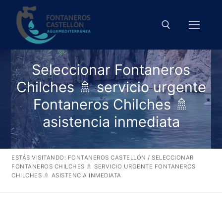
Ir
al
contenido
Seleccionar Fontaneros
Buscar:
Chilches 🚿 servicio urgente
Fontaneros Chilches 🚿
asistencia inmediata
ESTÁS VISITANDO:
FONTANEROS CASTELLÓN
/
SELECCIONAR
FONTANEROS CHILCHES 🚿 SERVICIO URGENTE FONTANEROS
CHILCHES 🚿 ASISTENCIA INMEDIATA