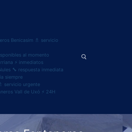
eros Benicasim 🚿 servicio
disponibles al momento
rriana ⚡ inmediatos
Nules 🔧 respuesta inmediata
ia siempre
Buscar:
 servicio urgente
taneros Vall de Uxó ⚡ 24H