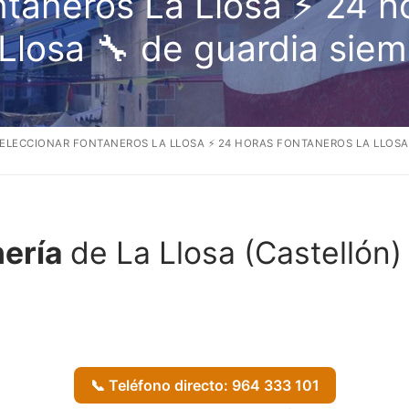
ntaneros La Llosa ⚡ 24 h
Llosa 🔧 de guardia sie
ELECCIONAR FONTANEROS LA LLOSA ⚡ 24 HORAS FONTANEROS LA LLOSA 
nería
de La Llosa (Castellón)
📞 Teléfono directo: 964 333 101