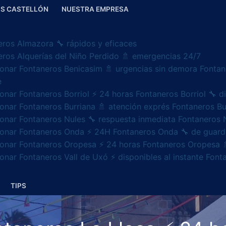
S CASTELLÓN
NUESTRA EMPRESA
eros Almazora 🔧 rápidos y eficaces
eros Alquerías del Niño Perdido 🚿 emergencias 24/7
ionar Fontaneros Benicasim 🚿 urgencias sin demora Fontan
e
onar Fontaneros Borriol ⚡ 24 horas Fontaneros Borriol 🔧 
onar Fontaneros Burriana 🚿 atención exprés Fontaneros Bu
ionar Fontaneros Nules 🔧 respuesta inmediata Fontaneros 
ionar Fontaneros Onda ⚡ 24H Fontaneros Onda 🔧 de guard
ionar Fontaneros Oropesa ⚡ 24 horas Fontaneros Oropesa 
onar Fontaneros Vall de Uxó ⚡ disponibles al instante Fon
TIPS