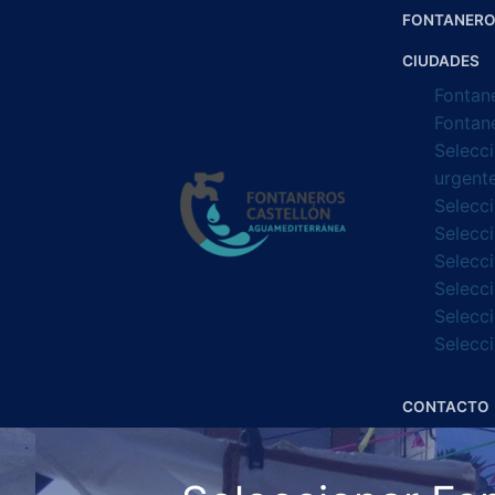
Ir
FONTANERO
al
CIUDADES
contenido
Fontan
Fontan
Selecc
urgent
Selecci
Selecci
Selecc
Selecc
Selecc
Selecci
CONTACTO