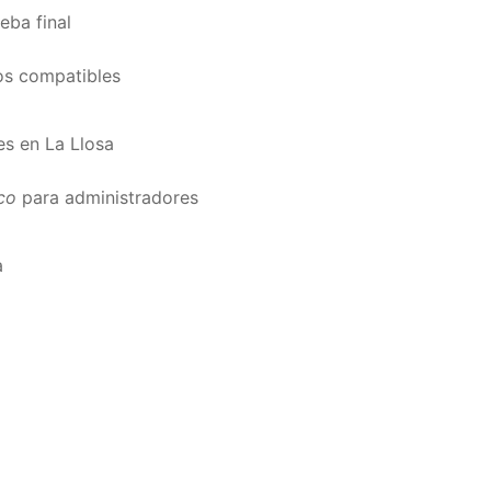
eba final
os compatibles
s en La Llosa
co
para administradores
a