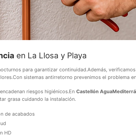
ncia
en La Llosa y Playa
octurnos para garantizar continuidad.Además, verificamos
olores.Con sistemas antirretorno prevenimos el problema en
sencadenan riesgos higiénicos.En
Castellón AguaMediterr
tar grasa cuidando la instalación.
ión de acabados
tud
ón HD