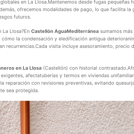
 globales en La Llosa.Mantenemos desde fugas pequeñas h
demás, ofrecemos modalidades de pago, lo que facilita la 
esgos futuros.
 La Llosa?En
Castellón AguaMediterránea
sumamos más d
cómo la condensación y eledificación antigua deterioranins
n recurrencias.Cada visita incluye asesoramiento, precio d
aneros en La Llosa
(Castellón) con historial contrastado.Af
s exigentes, afectatuberías y termos en viviendas unifamili
 reparación con revisiones preventivas, evitando quesurja
nte sea protegida.